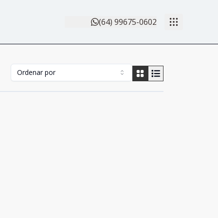
(64) 99675-0602
Ordenar por
Cód:
2498
Comparar