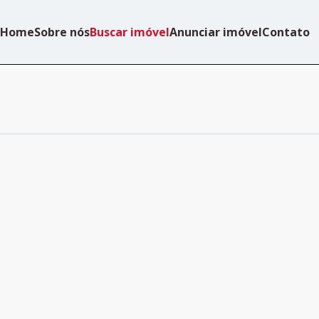
Home
Sobre nós
Buscar imóvel
Anunciar imóvel
Contato
Cód:
2515
Comparar
Cód:
2496
Comparar