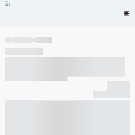
----
----- -----
----- -----
----
-----
---- ------
----- ----- -- ------ ---- ---- -- ----- ----- -----
--- ------
----- ----- -- ------ ----- ----- -- ------
-------------
Compartilhar
Favorito