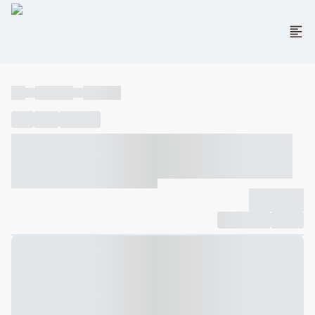
----
----- -----
----- -----
----
-----
---- ------
----- ----- -- ------ ---- ---- -- ----- ----- -----
--- ------
----- ----- -- ------ ----- ----- -- ------
-------------
Compartilhar
Favorito