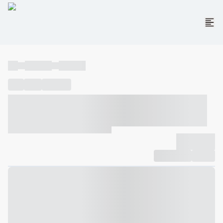
----
----- -----
----- -----
----
-----
---- ------
----- ----- -- ------ ---- ---- -- ----- ----- -----
--- ------
----- ----- -- ------ ----- ----- -- ------
-------------
Compartilhar
Favorito