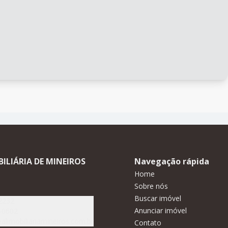
BILIÁRIA DE MINEIROS
Navegação rápida
Home
Sobre nós
Buscar imóvel
2232
Anunciar imóvel
-0602
alimobiliariamineiros.com.br
Contato