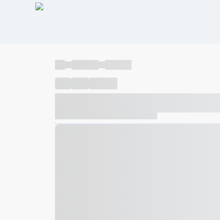
----
----- -----
----- -----
----
-----
---- ------
----- ----- -- ------ ---- ---- -- ---
----- ----- -- ------ ----- ----- -- ------