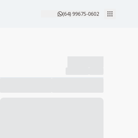
(64) 99675-0602
-------------
Compartilhar
Favorito