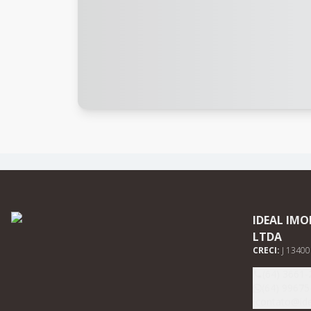
IDEAL IMO
LTDA
CRECI:
J 13400
(64) 3661-
(64) 99675
contato@ide