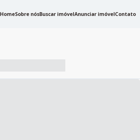
Home
Sobre nós
Buscar imóvel
Anunciar imóvel
Contato
-- ----- ----- --- ------