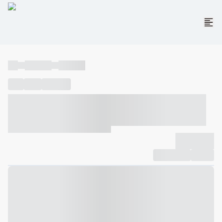
----
----- -----
----- -----
----
-----
---- ------
----- ----- -- ------ ---- ---- -- ----- ----- -----
--- ------
----- ----- -- ------ ----- ----- -- ------
-------------
Compartilhar
Favorito