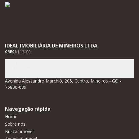
IDEAL IMOBILIÁRIA DE MINEIROS LTDA
CRECI:
J 13400
(64) 3661-2232
(64) 99675-0602
contato@idealimobiliariamineiros.com.br
Avenida Alessandro Marchió, 205, Centro, Mineiros - GO -
75830-089
Navegação rápida
Home
Sobre nós
Buscar imóvel
Anunciar imóvel