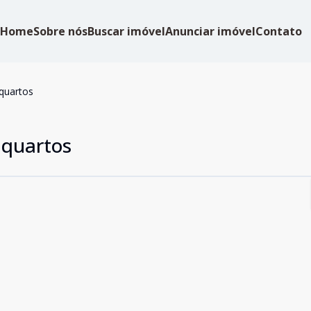
Home
Sobre nós
Buscar imóvel
Anunciar imóvel
Contato
 quartos
 quartos