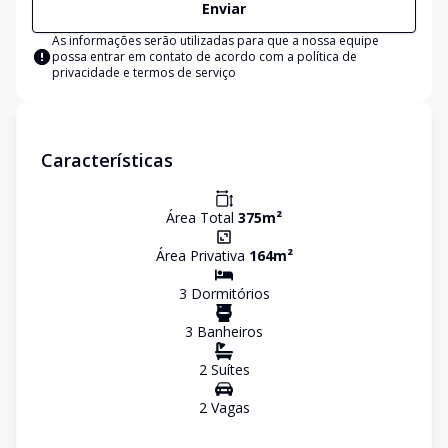
Enviar
As informações serão utilizadas para que a nossa equipe
possa entrar em contato de acordo com a
política de
privacidade e termos de serviço
Características
Área Total
375
m²
Área Privativa
164
m²
3
Dormitório
s
3
Banheiro
s
2
Suíte
s
2
Vaga
s