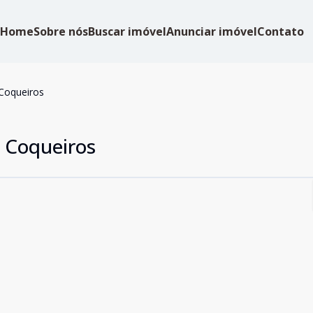
Home
Sobre nós
Buscar imóvel
Anunciar imóvel
Contato
 Coqueiros
a Coqueiros