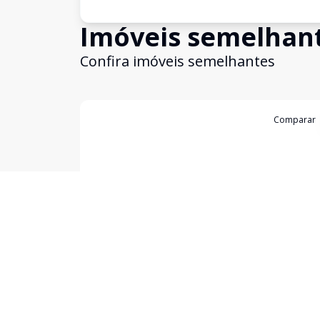
Imóveis semelhan
Confira imóveis semelhantes
Cód:
1632
Comparar
Sala Comercial
Sala comercial para alugar em Mineiros
Setor Ioris, Mineiros - GO
R$ 2.890,00
/ mês