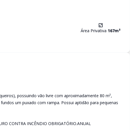
Área Privativa
167
m²
queiros), possuindo vão livre com aproximadamente 80 m²,
s fundos um puxado com rampa. Possui aptidão para pequenas
GURO CONTRA INCÊNDIO OBRIGATÓRIO.ANUAL