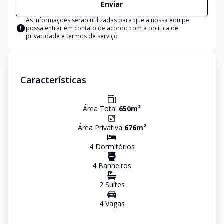
Enviar
As informações serão utilizadas para que a nossa equipe
possa entrar em contato de acordo com a
política de
privacidade e termos de serviço
Características
Área Total
650
m²
Área Privativa
676
m²
4
Dormitório
s
4
Banheiro
s
2
Suíte
s
4
Vaga
s