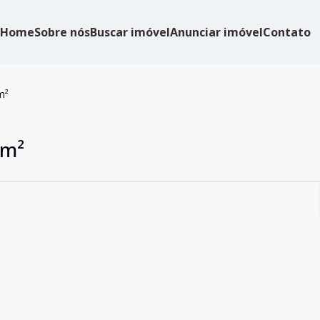
Home
Sobre nós
Buscar imóvel
Anunciar imóvel
Contato
m²
 m²